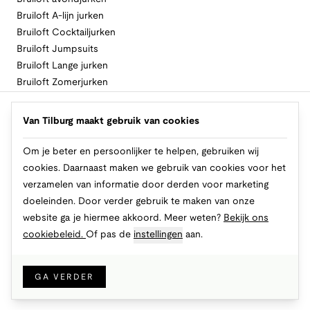
Bruiloft A-lijn jurken
Bruiloft Cocktailjurken
Bruiloft Jumpsuits
Bruiloft Lange jurken
Bruiloft Zomerjurken
Volg Van Tilburg
Van Tilburg maakt gebruik van cookies
Om je beter en persoonlijker te helpen, gebruiken wij
cookies. Daarnaast maken we gebruik van cookies voor het
Makkelijk en veilig betalen
verzamelen van informatie door derden voor marketing
doeleinden. Door verder gebruik te maken van onze
website ga je hiermee akkoord. Meer weten?
Bekijk ons
cookiebeleid.
Of pas de
instellingen
aan.
© 2026 Van Tilburg Online
Cookies
Privacy
Algemene voorwaarden
GA VERDER
IN WINKELMAND