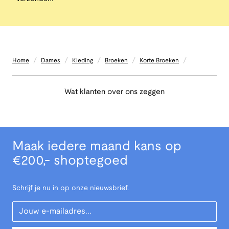
/
/
/
/
/
Home
Dames
Kleding
Broeken
Korte Broeken
Wat klanten over ons zeggen
Maak iedere maand kans op
€200,- shoptegoed
Schrijf je nu in op onze nieuwsbrief.
Your Email