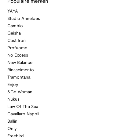
Populaire merken
YAYA
Studio Anneloes
Cambio
Geisha
Cast Iron
Profuomo
No Excess
New Balance
Rinascimento
Tramontana
Enjoy
&Co Woman
Nukus
Law Of The Sea
Cavallaro Napoli
Ballin
Only
Freebird