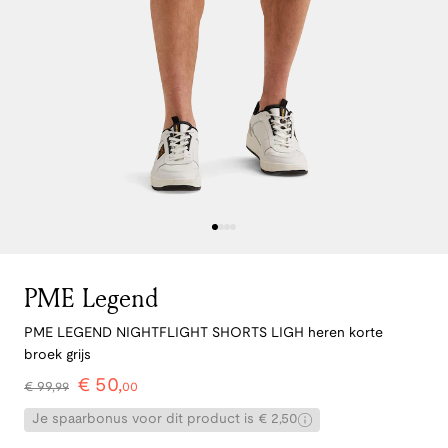
PME Legend
PME LEGEND NIGHTFLIGHT SHORTS LIGH heren korte
broek grijs
€
50
,
€
99
,
99
00
Je spaarbonus voor dit product is € 2,50