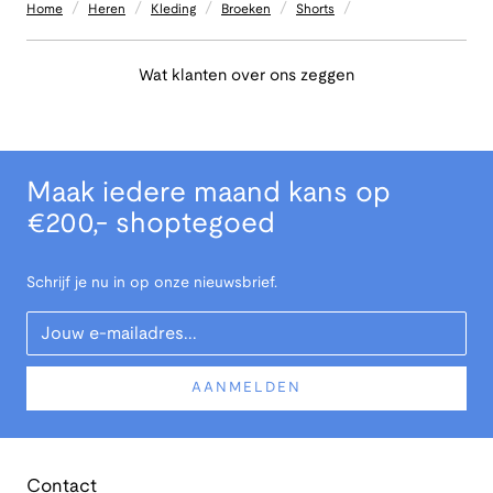
/
/
/
/
/
Home
Heren
Kleding
Broeken
Shorts
Wat klanten over ons zeggen
Maak iedere maand kans op
€200,- shoptegoed
Schrijf je nu in op onze nieuwsbrief.
Your Email
AANMELDEN
Contact