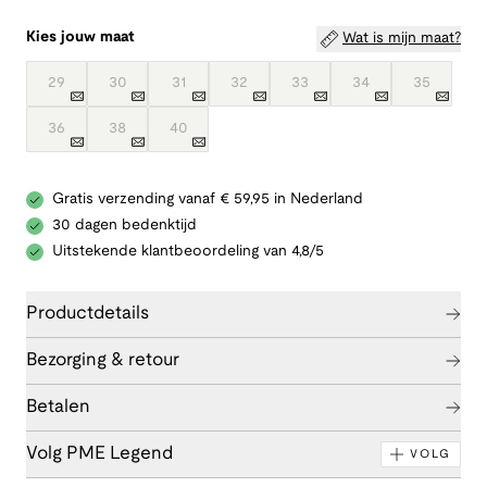
Kies jouw maat
Wat is mijn maat?
29
30
31
32
33
34
35
36
38
40
Gratis verzending vanaf € 59,95 in Nederland
30 dagen bedenktijd
Uitstekende klantbeoordeling van 4,8/5
Productdetails
Bezorging & retour
Betalen
Volg PME Legend
VOLG