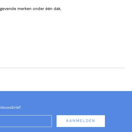
angevende merken onder één dak,
nieuwsbrief.
AANMELDEN