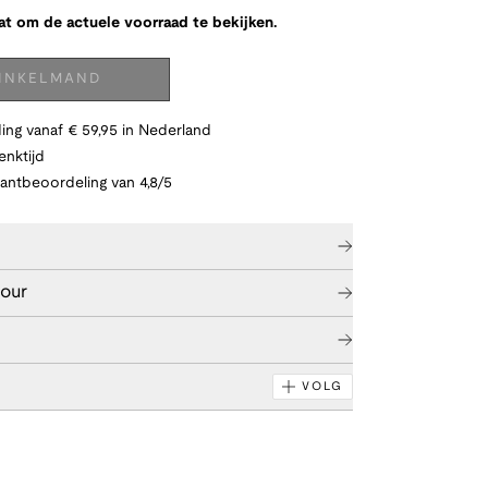
at om de actuele voorraad te bekijken.
WINKELMAND
ing vanaf € 59,95 in Nederland
nktijd
lantbeoordeling van 4,8/5
tour
VOLG