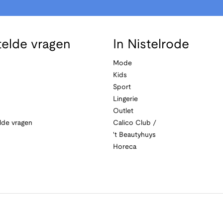
telde vragen
In Nistelrode
Mode
Kids
Sport
Lingerie
Outlet
lde vragen
Calico Club /
't Beautyhuys
Horeca