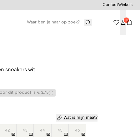
Contact
Winkels
n sneakers wit
0
or dit product is € 3,75
Wat is mijn maat?
42
43
44
45
46