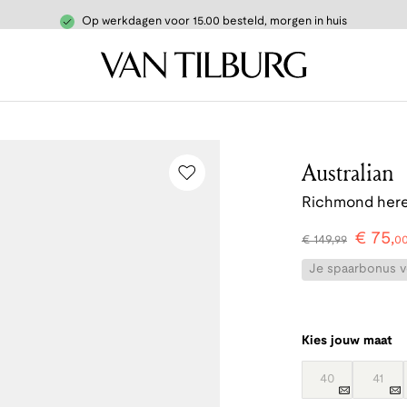
Op werkdagen voor 15.00 besteld, morgen in huis
Australian
Richmond here
€
75
,
€
149
,
99
0
Je spaarbonus vo
Kies jouw maat
40
41