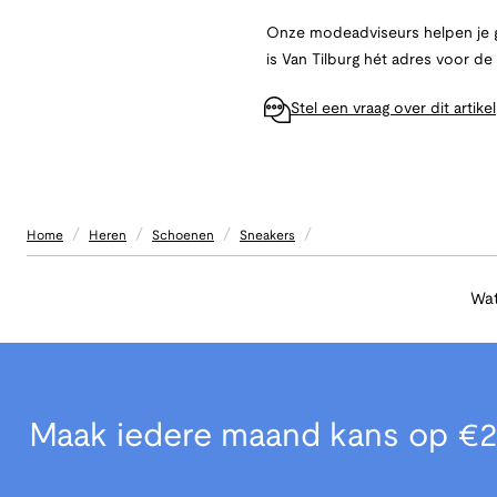
Onze modeadviseurs helpen je g
is Van Tilburg hét adres voor d
Stel een vraag over dit artikel
/
/
/
/
Home
Heren
Schoenen
Sneakers
Wat
Maak iedere maand kans op €2