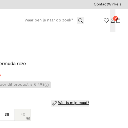
Contact
Winkels
ermuda roze
0
or dit product is € 4,98
Wat is mijn maat?
38
40