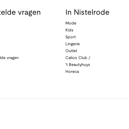
telde vragen
In Nistelrode
Mode
Kids
Sport
Lingerie
Outlet
lde vragen
Calico Club /
't Beautyhuys
Horeca