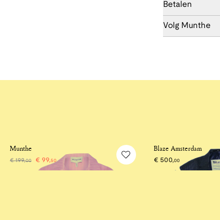
Betalen
Volg Munthe
-50%
Munthe
Blaze Amsterdam
€
99
,
€
500
,
€
199
,
00
50
00