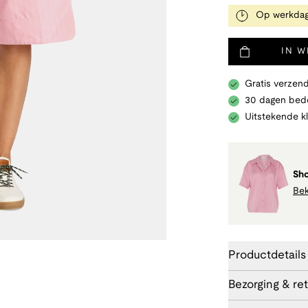
Op werkdag
IN 
Gratis verzend
30 dagen bede
Uitstekende k
Sho
Bek
Productdetails
Bezorging & re