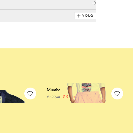
VOLG
-50%
Munthe
€
99
,
€
199
,
00
50