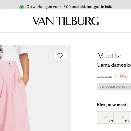
Op werkdagen voor 15.00 besteld, morgen in huis
Munthe
Uama dames b
€
99
,
€
199
,
00
5
Je spaarbonus vo
Kies jouw maat
34
36