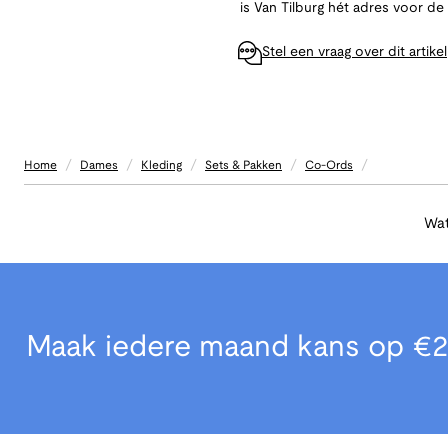
is Van Tilburg hét adres voor d
Stel een vraag over dit artikel
/
/
/
/
/
Home
Dames
Kleding
Sets & Pakken
Co-Ords
Wat
Maak iedere maand kans op €2