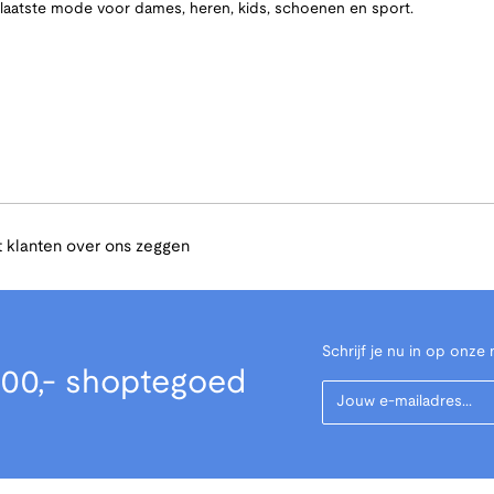
e laatste mode voor dames, heren, kids, schoenen en sport.
 klanten over ons zeggen
Schrijf je nu in op onze 
00,- shoptegoed
Your Email