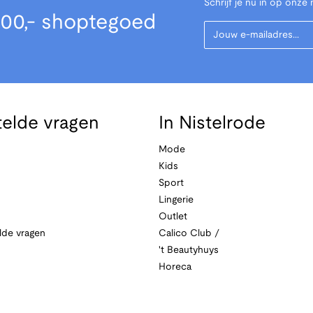
Schrijf je nu in op onze 
00,- shoptegoed
Your Email
telde vragen
In Nistelrode
Mode
Kids
Sport
Lingerie
Outlet
lde vragen
Calico Club /
't Beautyhuys
Horeca