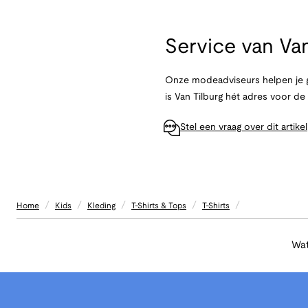
Service van
Van
Onze modeadviseurs helpen je g
is Van Tilburg hét adres voor d
Stel een vraag over dit artikel
/
/
/
/
/
Home
Kids
Kleding
T-Shirts & Tops
T-Shirts
Wat