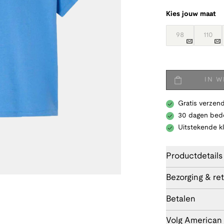
Kies jouw maat
98
110
IN 
Gratis verzend
30 dagen bede
Uitstekende k
Productdetails
Bezorging & re
Betalen
Volg American