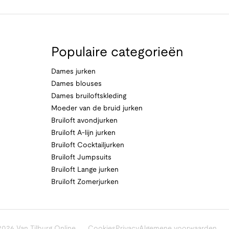
Populaire categorieën
Dames jurken
Dames blouses
Dames bruiloftskleding
Moeder van de bruid jurken
Bruiloft avondjurken
Bruiloft A-lijn jurken
Bruiloft Cocktailjurken
Bruiloft Jumpsuits
Bruiloft Lange jurken
Bruiloft Zomerjurken
026 Van Tilburg Online
Cookies
Privacy
Algemene voorwaarden