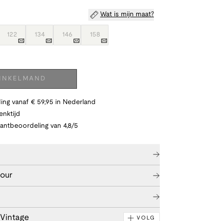
Wat is mijn maat?
122
134
146
158
WINKELMAND
ing vanaf € 59,95 in Nederland
nktijd
lantbeoordeling van 4,8/5
tour
 Vintage
VOLG