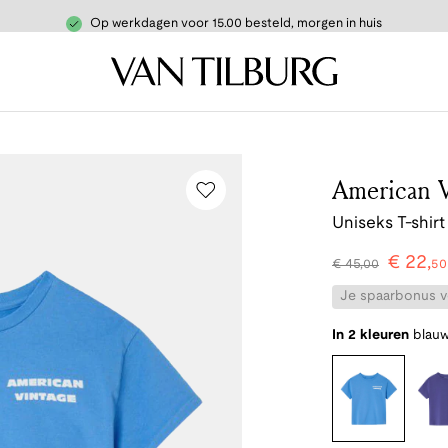
Op werkdagen voor 15.00 besteld, morgen in huis
American V
Uniseks T-shirt
€
22
,
€
45
,
00
50
Je spaarbonus vo
In 2 kleuren
blau