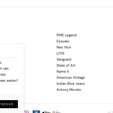
PME Legend
Esqualo
Neo Noir
a
LOIS
i
Vanguard
s.
State of Art
n van
Name it
rder
American Vintage
Meer weten?
Indian Blue Jeans
Antony Morato
VERDER
© 2