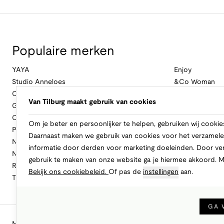
Populaire merken
YAYA
Enjoy
Studio Anneloes
&Co Woman
Cambio
Nukus
Van Tilburg maakt gebruik van cookies
Geisha
Law Of The Se
Cast Iron
Cavallaro Napol
Om je beter en persoonlijker te helpen, gebruiken wij cookie
Profuomo
Ballin
Daarnaast maken we gebruik van cookies voor het verzamele
No Excess
Only
informatie door derden voor marketing doeleinden. Door ve
New Balance
Freebird
gebruik te maken van onze website ga je hiermee akkoord. 
Rinascimento
Alix The Label
Bekijk ons cookiebeleid.
Of pas de
instellingen
aan.
Tramontana
CASAMODA
GA 