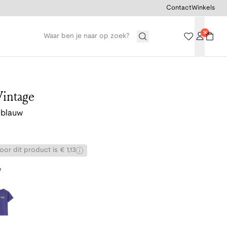
Contact
Winkels
intage
 blauw
or dit product is € 1,13
w