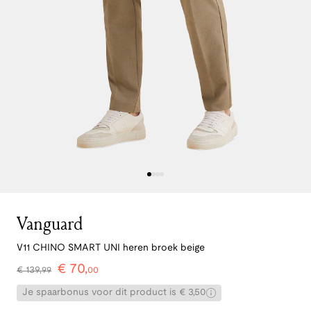
Vanguard
V11 CHINO SMART UNI heren broek beige
€
70
,
€
139
,
99
00
Je spaarbonus voor dit product is € 3,50