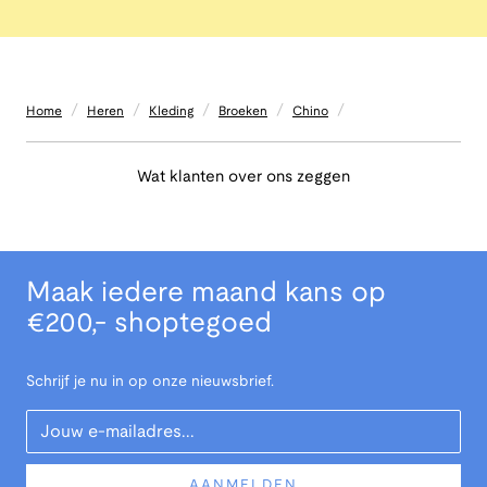
/
/
/
/
/
Home
Heren
Kleding
Broeken
Chino
Wat klanten over ons zeggen
Maak iedere maand kans op
€200,- shoptegoed
Schrijf je nu in op onze nieuwsbrief.
Your Email
AANMELDEN