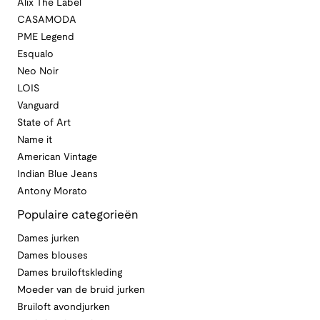
Alix The Label
CASAMODA
PME Legend
Esqualo
Neo Noir
LOIS
Vanguard
State of Art
Name it
American Vintage
Indian Blue Jeans
Antony Morato
Populaire categorieën
Dames jurken
Dames blouses
Dames bruiloftskleding
Moeder van de bruid jurken
Bruiloft avondjurken