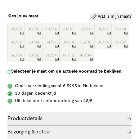
Kies jouw maat
Wat is mijn maat?
29/32
30/32
30/34
31/32
31/34
32/32
32/34
33/32
33/34
34/32
34/34
35/32
35/34
36/32
36/34
38/32
38/34
40/32
40/34
Selecteer je maat om de actuele voorraad te bekijken.
Gratis verzending vanaf € 59,95 in Nederland
30 dagen bedenktijd
Uitstekende klantbeoordeling van 4,8/5
Productdetails
Bezorging & retour