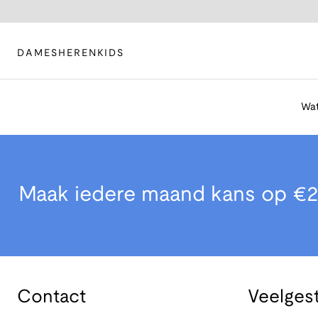
DAMES
HEREN
KIDS
Wat
Maak iedere maand kans op €2
Contact
Veelges