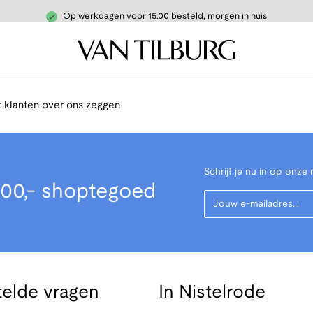
Op werkdagen voor 15.00 besteld, morgen in huis
 klanten over ons zeggen
Schrijf je nu in op onze 
00,- shoptegoed
Your Email
telde vragen
In Nistelrode