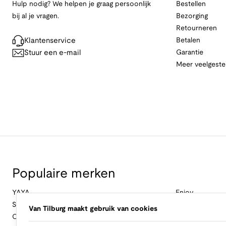
Hulp nodig? We helpen je graag persoonlijk
Bestellen
bij al je vragen.
Bezorging
Retourneren
Klantenservice
Betalen
Stuur een e-mail
Garantie
Meer veelgeste
Populaire merken
YAYA
Enjoy
Studio Anneloes
&Co Woman
Van Tilburg maakt gebruik van cookies
Cambio
Nukus