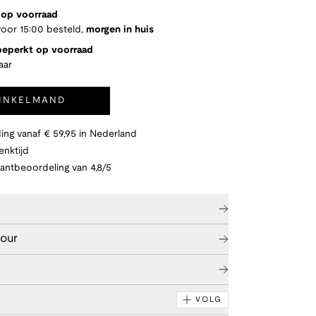
 op voorraad
oor 15:00 besteld,
morgen in huis
 beperkt op voorraad
aar
WINKELMAND
ing vanaf € 59,95 in Nederland
nktijd
lantbeoordeling van 4,8/5
tour
VOLG