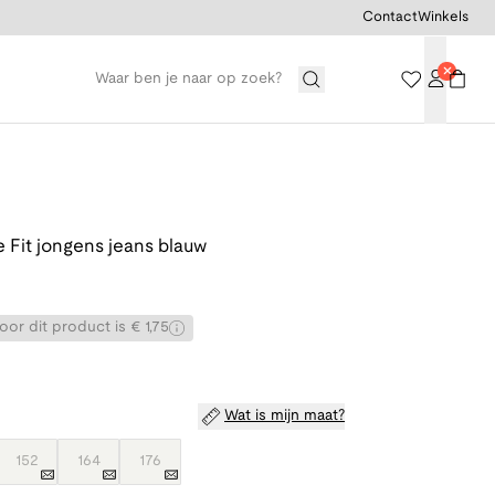
Contact
Winkels
 Fit jongens jeans blauw
or dit product is € 1,75
Wat is mijn maat?
152
164
176