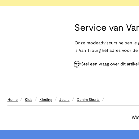
Service van
Van
Onze modeadviseurs helpen je g
is Van Tilburg hét adres voor d
Stel een vraag over dit artikel
/
/
/
/
/
Home
Kids
Kleding
Jeans
Denim Shorts
Wat