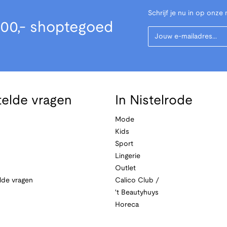
Schrijf je nu in op onze 
00,- shoptegoed
Your Email
telde vragen
In Nistelrode
Mode
Kids
Sport
Lingerie
Outlet
lde vragen
Calico Club /
't Beautyhuys
Horeca