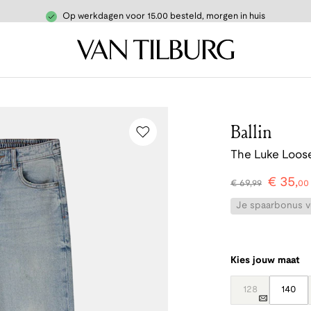
Op werkdagen voor 15.00 besteld, morgen in huis
Ballin
The Luke Loose
€
35
,
€
69
,
99
00
Je spaarbonus vo
Kies jouw maat
128
140