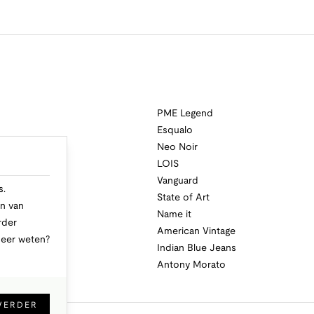
PME Legend
Esqualo
Neo Noir
a
LOIS
i
Vanguard
s.
State of Art
n van
Name it
rder
American Vintage
Meer weten?
Indian Blue Jeans
Antony Morato
VERDER