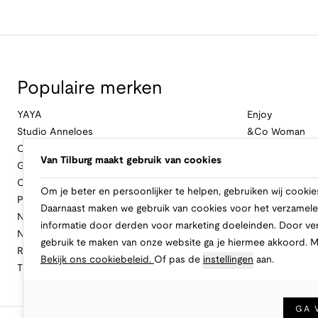
Populaire merken
YAYA
Enjoy
Studio Anneloes
&Co Woman
Cambio
Nukus
Van Tilburg maakt gebruik van cookies
Geisha
Law Of The Se
Cast Iron
Cavallaro Napol
Om je beter en persoonlijker te helpen, gebruiken wij cookie
Profuomo
Ballin
Daarnaast maken we gebruik van cookies voor het verzamele
No Excess
Only
informatie door derden voor marketing doeleinden. Door ve
New Balance
Freebird
gebruik te maken van onze website ga je hiermee akkoord. 
Rinascimento
Alix The Label
Bekijk ons cookiebeleid.
Of pas de
instellingen
aan.
Tramontana
CASAMODA
GA 