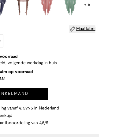
+ 6
Maattabel
e
 voorraad
eld, volgende werkdag in huis
ruim op voorraad
aar
WINKELMAND
ing vanaf € 59,95 in Nederland
nktijd
lantbeoordeling van 4,8/5