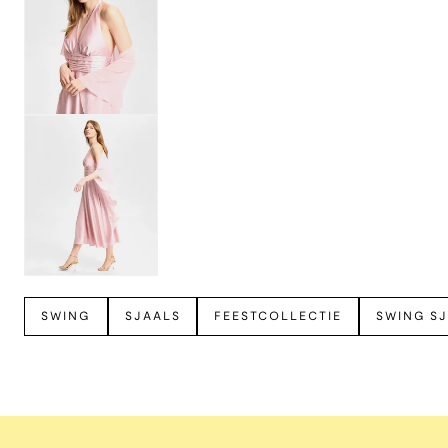
Bekijk meer
SWING
SJAALS
FEESTCOLLECTIE
SWING S