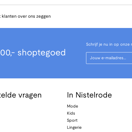
 klanten over ons zeggen
Schrijf je nu in op onze 
00,- shoptegoed
Your Email
telde vragen
In Nistelrode
Mode
Kids
Sport
Lingerie