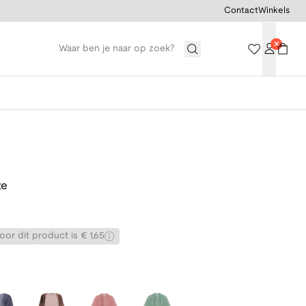
Contact
Winkels
ze
or dit product is € 1,65