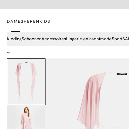
DAMES
HEREN
KIDS
Kleding
Schoenen
Accessoires
Lingerie en nachtmode
Sport
SA