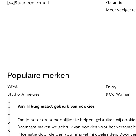
Stuur een e-mail
Garantie
Meer veelgeste
Populaire merken
YAYA
Enjoy
Studio Anneloes
&Co Woman
Cambio
Nukus
Van Tilburg maakt gebruik van cookies
Geisha
Law Of The Se
Cast Iron
Cavallaro Napol
Om je beter en persoonlijker te helpen, gebruiken wij cookie
Profuomo
Ballin
Daarnaast maken we gebruik van cookies voor het verzamele
No Excess
Only
informatie door derden voor marketing doeleinden. Door ve