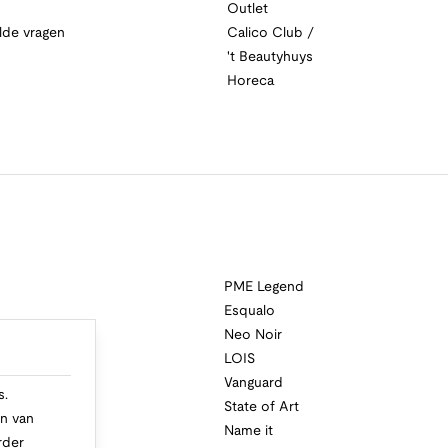
Outlet
lde vragen
Calico Club /
't Beautyhuys
Horeca
PME Legend
Esqualo
Neo Noir
a
LOIS
i
Vanguard
s.
State of Art
n van
Name it
rder