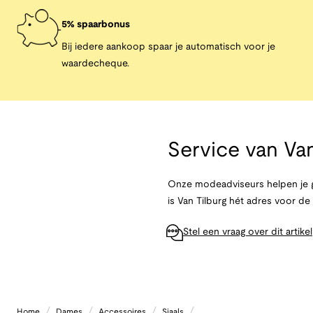
5% spaarbonus
Bij iedere aankoop spaar je automatisch voor je
waardecheque.
Service van
Van
Onze modeadviseurs helpen je g
is Van Tilburg hét adres voor d
Stel een vraag over dit artikel
/
/
/
/
Home
Dames
Accessoires
Sjaals