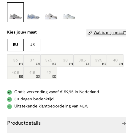
Kies jouw maat
Wat is mijn maat?
EU
US
36
37
37.5
38
38.5
39.5
40
40.5
41.5
42
Gratis verzending vanaf € 59,95 in Nederland
30 dagen bedenktijd
Uitstekende klantbeoordeling van 4,8/5
Productdetails