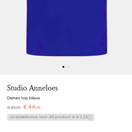
Studio Anneloes
Dames top blauw
€
44
,
€
89
,
95
98
Je spaarbonus voor dit product is € 2,25