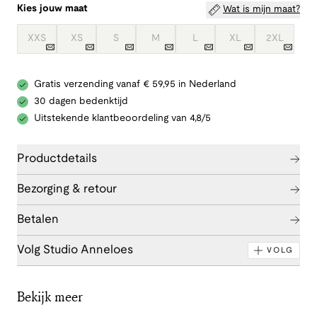
Kies jouw maat
Wat is mijn maat?
XXS
XS
S
M
L
XL
2XL
Gratis verzending vanaf € 59,95 in Nederland
30 dagen bedenktijd
Uitstekende klantbeoordeling van 4,8/5
Productdetails
Bezorging & retour
Betalen
Volg Studio Anneloes
VOLG
Bekijk meer