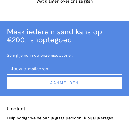
Wat klanten over ons zeggen
Maak iedere maand kans op
€200,- shoptegoed
Schrijf je nu in op onze nieuwsbrief.
Your Email
AANMELDEN
Contact
Hulp nodig? We helpen je graag persoonlijk bij al je vragen.