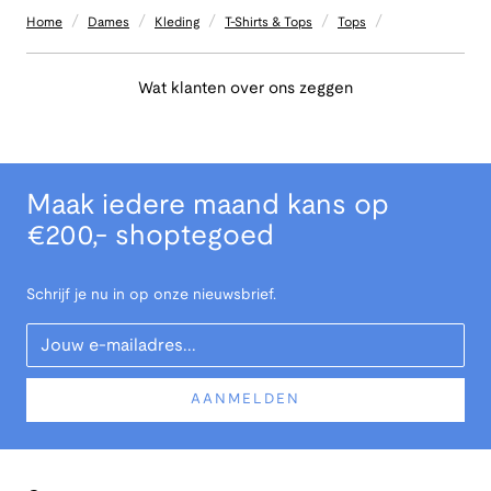
/
/
/
/
/
Home
Dames
Kleding
T-Shirts & Tops
Tops
Wat klanten over ons zeggen
Maak iedere maand kans op
€200,- shoptegoed
Schrijf je nu in op onze nieuwsbrief.
Your Email
AANMELDEN