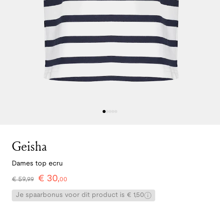
Geisha
Dames top ecru
€
30
,
€
59
,
99
00
Je spaarbonus voor dit product is € 1,50