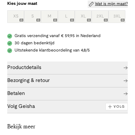
Kies jouw maat
Wat is mijn maat?
XS
S
M
L
XL
2XL
3XL
Gratis verzending vanaf € 59,95 in Nederland
30 dagen bedenktijd
Uitstekende klantbeoordeling van 4,8/5
Productdetails
Bezorging & retour
Betalen
Volg Geisha
VOLG
Bekijk meer