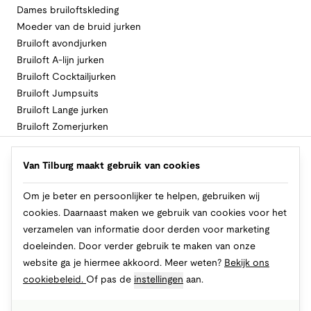
Dames bruiloftskleding
Moeder van de bruid jurken
Bruiloft avondjurken
Bruiloft A-lijn jurken
Bruiloft Cocktailjurken
Bruiloft Jumpsuits
Bruiloft Lange jurken
Bruiloft Zomerjurken
Volg Van Tilburg
Van Tilburg maakt gebruik van cookies
Om je beter en persoonlijker te helpen, gebruiken wij
cookies. Daarnaast maken we gebruik van cookies voor het
Makkelijk en veilig betalen
verzamelen van informatie door derden voor marketing
doeleinden. Door verder gebruik te maken van onze
website ga je hiermee akkoord. Meer weten?
Bekijk ons
cookiebeleid.
Of pas de
instellingen
aan.
© 2026 Van Tilburg Online