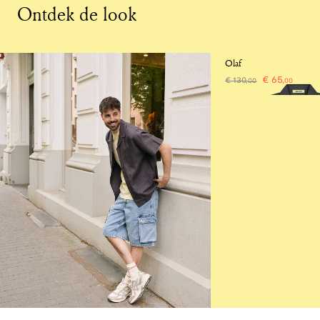
Ontdek de look
-50%
Olaf
€
65
,
€
130
,
00
00