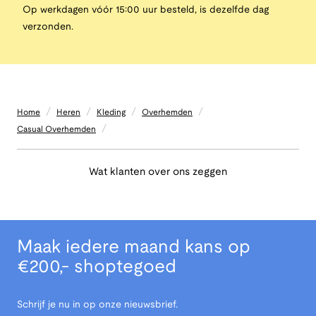
Op werkdagen vóór 15:00 uur besteld, is dezelfde dag
verzonden.
/
/
/
/
Home
Heren
Kleding
Overhemden
/
Casual Overhemden
Wat klanten over ons zeggen
Maak iedere maand kans op
€200,- shoptegoed
Schrijf je nu in op onze nieuwsbrief.