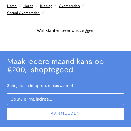
/
/
/
/
Home
Heren
Kleding
Overhemden
/
Casual Overhemden
Wat klanten over ons zeggen
Maak iedere maand kans op
€200,- shoptegoed
Schrijf je nu in op onze nieuwsbrief.
Your Email
AANMELDEN