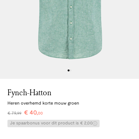
Fynch-Hatton
Heren overhemd korte mouw groen
€
40
,
€
79
,
99
00
Je spaarbonus voor dit product is € 2,00