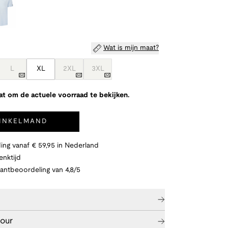
Wat is mijn maat?
L
XL
2XL
3XL
at om de actuele voorraad te bekijken.
WINKELMAND
ing vanaf € 59,95 in Nederland
nktijd
lantbeoordeling van 4,8/5
tour