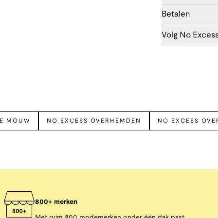
Betalen
Volg No Exces
TE MOUW
NO EXCESS OVERHEMDEN
NO EXCESS OV
800+ merken
Met ruim 800 modemerken onder één dak past