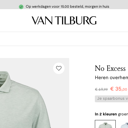
Op werkdagen voor 15.00 besteld, morgen in huis
No Excess
Heren overhem
€
35
,
€
69
,
99
00
Je spaarbonus vo
In 2 kleuren
groe