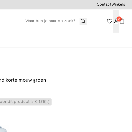
Contact
Winkels
d korte mouw groen
or dit product is € 1,75
n