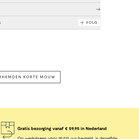
s
VOLG
ERHEMDEN KORTE MOUW
Gratis bezorging vanaf € 59,95 in Nederland
Op werkdagen vóór 15:00 uur besteld, is dezelfde