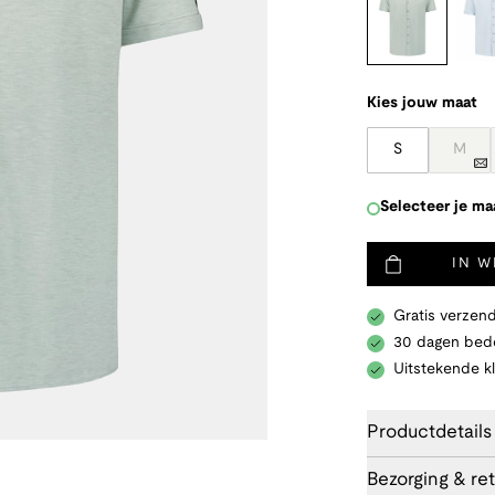
Kies jouw maat
S
M
Selecteer je ma
IN 
Gratis verzend
30 dagen bede
Uitstekende k
Productdetails
Bezorging & re