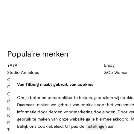
Populaire merken
YAYA
Enjoy
Studio Anneloes
&Co Woman
Cambio
Nukus
Van Tilburg maakt gebruik van cookies
Geisha
Law Of The Se
Cast Iron
Cavallaro Napol
Om je beter en persoonlijker te helpen, gebruiken wij cookie
Profuomo
Ballin
Daarnaast maken we gebruik van cookies voor het verzamele
No Excess
Only
informatie door derden voor marketing doeleinden. Door ve
New Balance
Freebird
gebruik te maken van onze website ga je hiermee akkoord. 
Rinascimento
Alix The Label
Bekijk ons cookiebeleid.
Of pas de
instellingen
aan.
Tramontana
CASAMODA