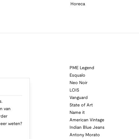
Horeca
PME Legend
Esqualo
Neo Noir
a
LOIS
i
Vanguard
s.
State of Art
n van
Name it
rder
American Vintage
Meer weten?
Indian Blue Jeans
Antony Morato