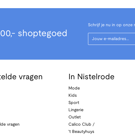
Schrijf je nu in op onze 
00,- shoptegoed
Your Email
telde vragen
In Nistelrode
Mode
Kids
Sport
Lingerie
Outlet
lde vragen
Calico Club /
't Beautyhuys