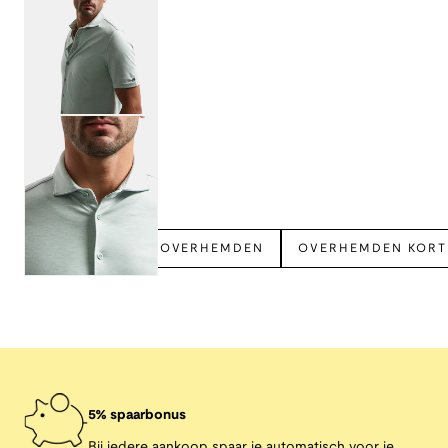
Bekijk meer
NO EXCESS
OVERHEMDEN
OVERHEMDEN KOR
5% spaarbonus
Bij iedere aankoop spaar je automatisch voor je