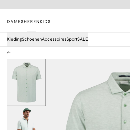
DAMES
HEREN
KIDS
Kleding
Schoenen
Accessoires
Sport
SALE