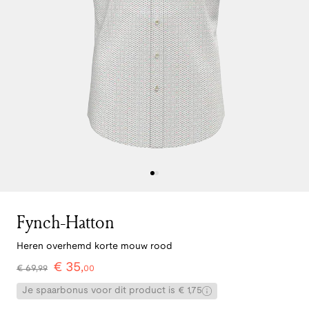
Fynch-Hatton
Heren overhemd korte mouw rood
€
35
,
€
69
,
99
00
Je spaarbonus voor dit product is € 1,75