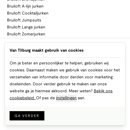
Bruiloft A-lijn jurken
Bruiloft Cocktailjurken
Bruiloft Jumpsuits
Bruiloft Lange jurken
Bruiloft Zomerjurken
Volg Van Tilburg
Van Tilburg maakt gebruik van cookies
Om je beter en persoonlijker te helpen, gebruiken wij
cookies. Daarnaast maken we gebruik van cookies voor het
Makkelijk en veilig betalen
verzamelen van informatie door derden voor marketing
doeleinden. Door verder gebruik te maken van onze
website ga je hiermee akkoord. Meer weten?
Bekijk ons
cookiebeleid.
Of pas de
instellingen
aan.
© 2026 Van Tilburg Online
Cookies
Privacy
Algemene voorwaarden
GA VERDER
IN WINKELMAND