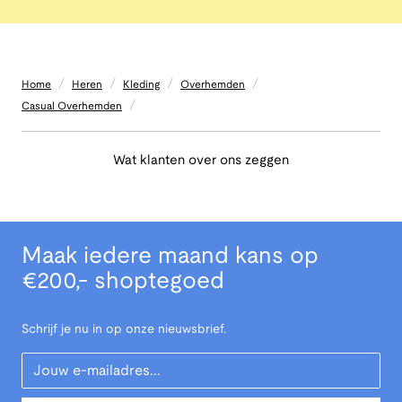
/
/
/
/
Home
Heren
Kleding
Overhemden
/
Casual Overhemden
Wat klanten over ons zeggen
Maak iedere maand kans op
€200,- shoptegoed
Schrijf je nu in op onze nieuwsbrief.
Your Email