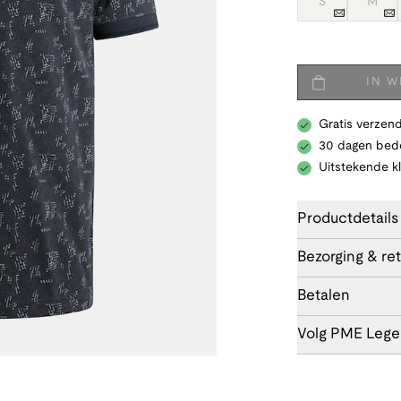
S
M
IN 
Gratis verzend
30 dagen bede
Uitstekende k
Productdetails
Bezorging & re
Betalen
Volg PME Leg