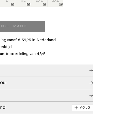
L
XL
2XL
3XL
WINKELMAND
ing vanaf € 59,95 in Nederland
nktijd
lantbeoordeling van 4,8/5
tour
end
VOLG