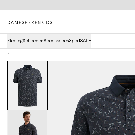
DAMES
HEREN
KIDS
Kleding
Schoenen
Accessoires
Sport
SALE