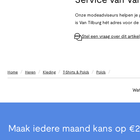
Service van
Van
Onze modeadviseurs helpen je g
is Van Tilburg hét adres voor d
Stel een vraag over dit artikel
/
/
/
/
/
Home
Heren
Kleding
T-Shirts & Polo's
Polo's
Wat
Maak iedere maand kans op €2