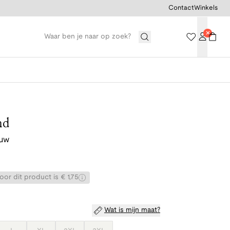
Contact
Winkels
nd
auw
or dit product is € 1,75
Wat is mijn maat?