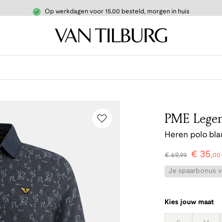
Op werkdagen voor 15.00 besteld, morgen in huis
PME Lege
Heren polo bl
€
35
,
€
69
,
99
00
Je spaarbonus vo
Kies jouw maat