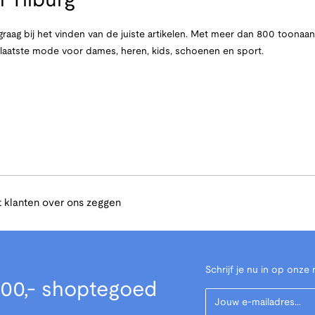
 Tilburg
raag bij het vinden van de juiste artikelen. Met meer dan 800 toona
e laatste mode voor dames, heren, kids, schoenen en sport.
 klanten over ons zeggen
Schrijf je nu in op onze 
00,- shoptegoed
Your Email