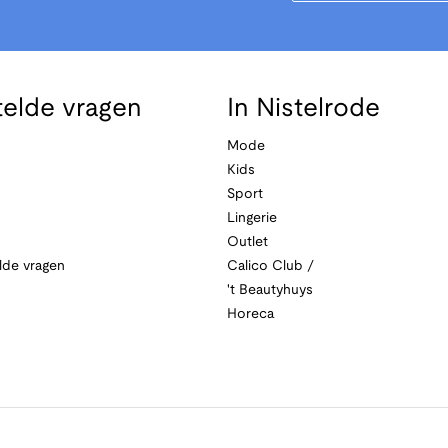
telde vragen
In Nistelrode
Mode
Kids
Sport
Lingerie
Outlet
lde vragen
Calico Club /
't Beautyhuys
Horeca