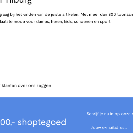
 Tilburg
raag bij het vinden van de juiste artikelen. Met meer dan 800 toona
e laatste mode voor dames, heren, kids, schoenen en sport.
 klanten over ons zeggen
Schrijf je nu in op onze 
00,- shoptegoed
Your Email