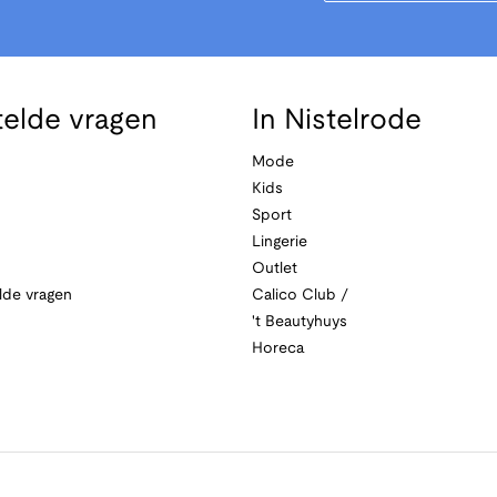
telde vragen
In Nistelrode
Mode
Kids
Sport
Lingerie
Outlet
lde vragen
Calico Club /
't Beautyhuys
Horeca