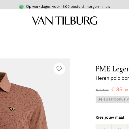
Op werkdagen voor 15.00 besteld, morgen in huis
PME Lege
Heren polo bo
€
35
,
€
69
,
99
00
Je spaarbonus vo
Kies jouw maat