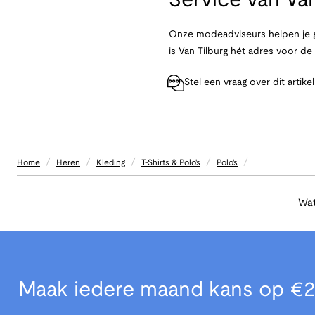
Service van
Van
Onze modeadviseurs helpen je g
is Van Tilburg hét adres voor d
Stel een vraag over dit artikel
/
/
/
/
/
Home
Heren
Kleding
T-Shirts & Polo's
Polo's
Wat
Maak iedere maand kans op €2