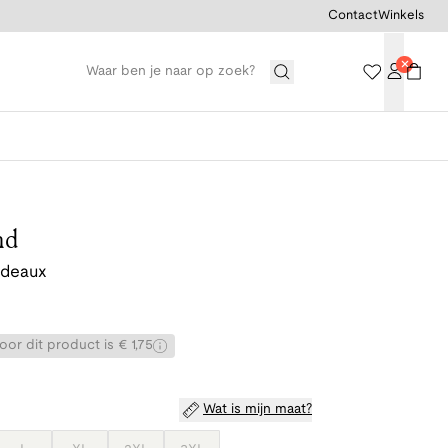
Contact
Winkels
nd
rdeaux
or dit product is € 1,75
Wat is mijn maat?