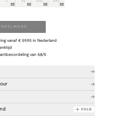
L
XL
2XL
3XL
WINKELMAND
ing vanaf € 59,95 in Nederland
nktijd
lantbeoordeling van 4,8/5
tour
end
VOLG