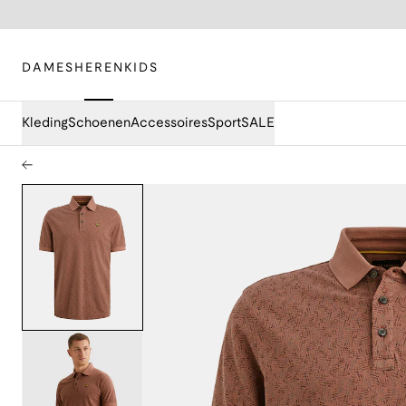
DAMES
HEREN
KIDS
Kleding
Schoenen
Accessoires
Sport
SALE