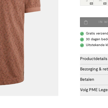
S
M
IN 
Gratis verzend
30 dagen bede
Uitstekende k
Productdetails
Bezorging & re
Betalen
Volg PME Leg