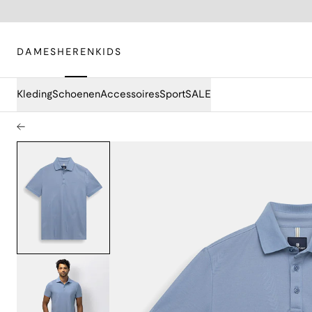
DAMES
HEREN
KIDS
Kleding
Schoenen
Accessoires
Sport
SALE