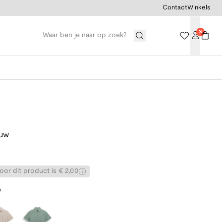
Contact
Winkels
auw
or dit product is € 2,00
w