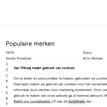
Populaire merken
YAYA
Enjoy
Studio Anneloes
&Co Woman
Cambio
Nukus
Van Tilburg maakt gebruik van cookies
Geisha
Law Of The Se
Cast Iron
Cavallaro Napol
Om je beter en persoonlijker te helpen, gebruiken wij cookie
Profuomo
Ballin
Daarnaast maken we gebruik van cookies voor het verzamele
No Excess
Only
informatie door derden voor marketing doeleinden. Door ve
New Balance
Freebird
gebruik te maken van onze website ga je hiermee akkoord. 
Rinascimento
Alix The Label
Bekijk ons cookiebeleid.
Of pas de
instellingen
aan.
Tramontana
CASAMODA