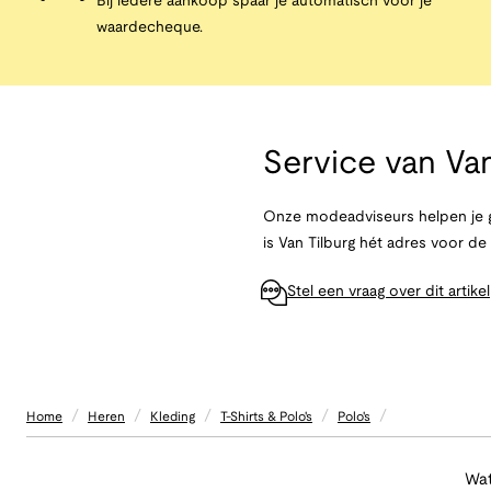
Bij iedere aankoop spaar je automatisch voor je
waardecheque.
Service van
Van
Onze modeadviseurs helpen je g
is Van Tilburg hét adres voor d
Stel een vraag over dit artikel
/
/
/
/
/
Home
Heren
Kleding
T-Shirts & Polo's
Polo's
Wat