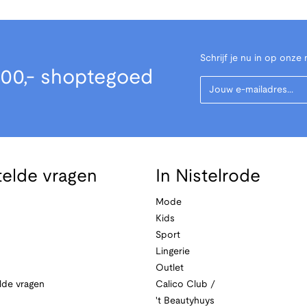
Schrijf je nu in op onze 
00,- shoptegoed
Your Email
telde vragen
In Nistelrode
Mode
Kids
Sport
Lingerie
Outlet
lde vragen
Calico Club /
't Beautyhuys