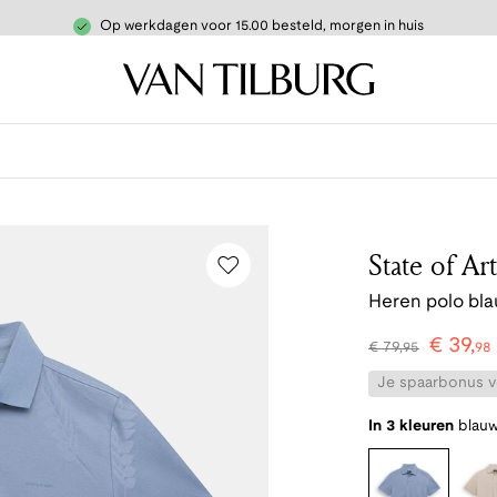
Op werkdagen voor 15.00 besteld, morgen in huis
State of Art
Heren polo bl
€
39
,
€
79
,
95
98
Je spaarbonus vo
In 3 kleuren
blau