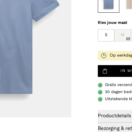
Kies jouw maat
S
M
Op werkdag
IN 
Gratis verzend
30 dagen bede
Uitstekende k
Productdetails
Bezorging & re