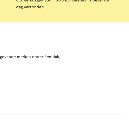
Op werkdagen vóór 15:00 uur besteld, is dezelfde
dag verzonden.
angevende merken onder één dak,