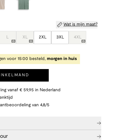
Wat is mijn maat?
L
XL
2XL
3XL
4XL
en voor 15:00 besteld,
morgen in huis
WINKELMAND
ing vanaf € 59,95 in Nederland
nktijd
lantbeoordeling van 4,8/5
tour