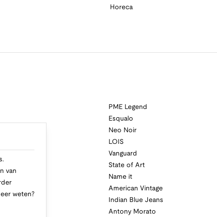
Horeca
PME Legend
Esqualo
Neo Noir
a
LOIS
i
Vanguard
s.
State of Art
n van
Name it
rder
American Vintage
Meer weten?
Indian Blue Jeans
Antony Morato