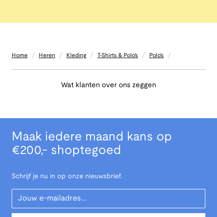
/
/
/
/
/
Home
Heren
Kleding
T-Shirts & Polo's
Polo's
Wat klanten over ons zeggen
Maak iedere maand kans op
€200,- shoptegoed
Schrijf je nu in op onze nieuwsbrief.
Your Email