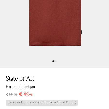
State of Art
Heren polo brique
€
49
,
€
99
,
95
98
Je spaarbonus voor dit product is € 2,50