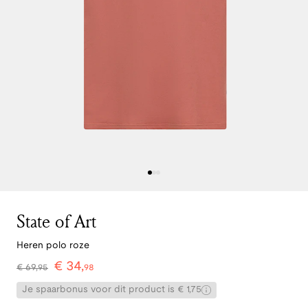
State of Art
Heren polo roze
€
34
,
€
69
,
95
98
Je spaarbonus voor dit product is € 1,75