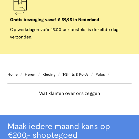
Gratis bezorging vanaf € 59,95 in Nederland
Op werkdagen vóór 15:00 uur besteld, is dezelfde dag
verzonden.
/
/
/
/
/
Home
Heren
Kleding
T-Shirts & Polo's
Polo's
Wat klanten over ons zeggen
Maak iedere maand kans op
€200,- shoptegoed