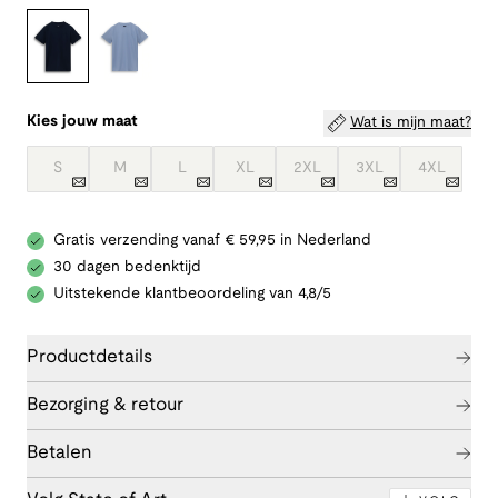
Kies jouw maat
Wat is mijn maat?
S
M
L
XL
2XL
3XL
4XL
Gratis verzending vanaf € 59,95 in Nederland
30 dagen bedenktijd
Uitstekende klantbeoordeling van 4,8/5
Productdetails
Bezorging & retour
Betalen