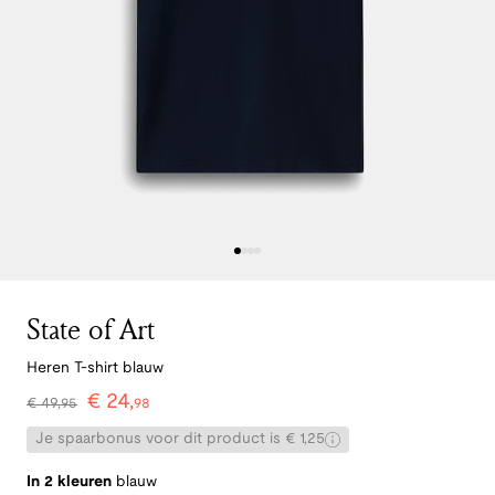
State of Art
Heren T-shirt blauw
€
24
,
€
49
,
95
98
Je spaarbonus voor dit product is € 1,25
In 2 kleuren
blauw