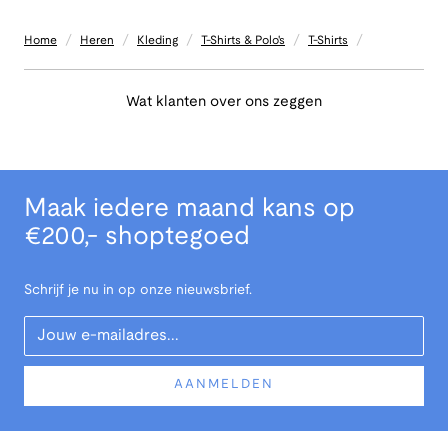
/
/
/
/
/
Home
Heren
Kleding
T-Shirts & Polo's
T-Shirts
Wat klanten over ons zeggen
Maak iedere maand kans op
€200,- shoptegoed
Schrijf je nu in op onze nieuwsbrief.
Your Email
AANMELDEN