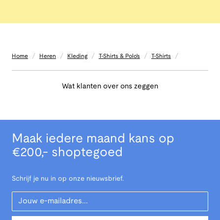
/
/
/
/
/
Home
Heren
Kleding
T-Shirts & Polo's
T-Shirts
Wat klanten over ons zeggen
Maak iedere maand kans op
€200,- shoptegoed
Schrijf je nu in op onze nieuwsbrief.
Your Email