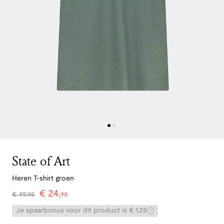
State of Art
Heren T-shirt groen
€
24
,
€
49
,
95
98
Je spaarbonus voor dit product is € 1,25