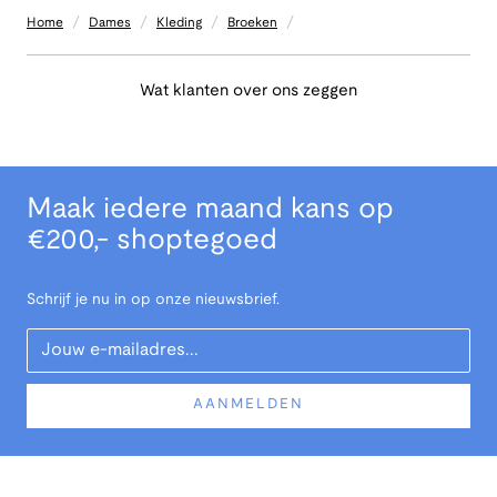
/
/
/
/
Home
Dames
Kleding
Broeken
Wat klanten over ons zeggen
Maak iedere maand kans op
€200,- shoptegoed
Schrijf je nu in op onze nieuwsbrief.
Your Email
AANMELDEN