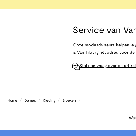
Service van
Van
Onze modeadviseurs helpen je g
is Van Tilburg hét adres voor d
Stel een vraag over dit artikel
/
/
/
/
Home
Dames
Kleding
Broeken
Wat