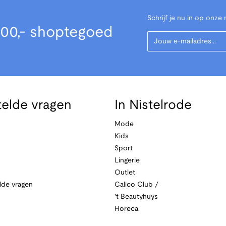
Schrijf je nu in op onze 
00,- shoptegoed
Your Email
telde vragen
In Nistelrode
Mode
Kids
Sport
Lingerie
Outlet
lde vragen
Calico Club /
't Beautyhuys
Horeca