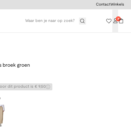
Contact
Winkels
 broek groen
or dit product is € 9,50
n