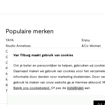
Populaire merken
YAYA
Enjoy
Studio Anneloes
&Co Woman
Cambio
Nukus
Van Tilburg maakt gebruik van cookies
Geisha
Law Of The Se
Cast Iron
Cavallaro Napol
Om je beter en persoonlijker te helpen, gebruiken wij cookie
Profuomo
Ballin
Daarnaast maken we gebruik van cookies voor het verzamele
No Excess
Only
informatie door derden voor marketing doeleinden. Door ve
New Balance
Freebird
gebruik te maken van onze website ga je hiermee akkoord. 
Rinascimento
Alix The Label
Bekijk ons cookiebeleid.
Of pas de
instellingen
aan.
Tramontana
CASAMODA
GA 