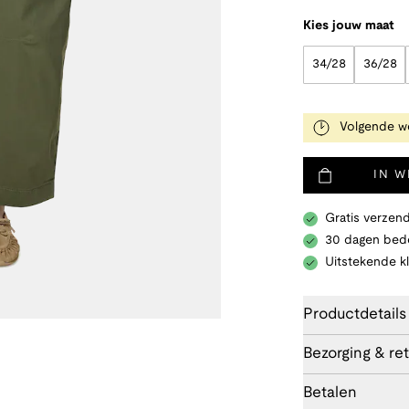
Kies jouw maat
34/28
36/28
Volgende we
IN 
Gratis verzend
30 dagen bede
Uitstekende k
Productdetails
Bezorging & re
Betalen