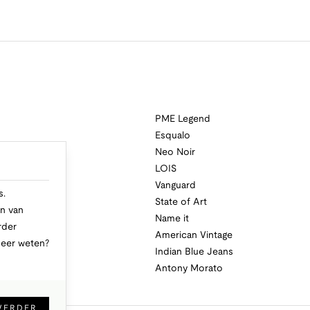
PME Legend
Esqualo
Neo Noir
a
LOIS
i
Vanguard
s.
State of Art
n van
Name it
rder
American Vintage
Meer weten?
Indian Blue Jeans
Antony Morato
VERDER