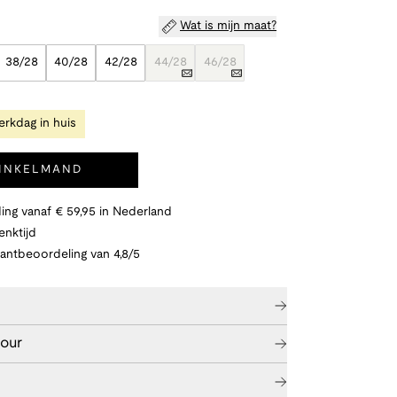
Wat is mijn maat?
38/28
40/28
42/28
44/28
46/28
rkdag in huis
WINKELMAND
ing vanaf € 59,95 in Nederland
nktijd
lantbeoordeling van 4,8/5
tour