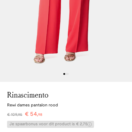
Rinascimento
Rewi dames pantalon rood
€
54
,
€
109
,
95
98
Je spaarbonus voor dit product is € 2,75