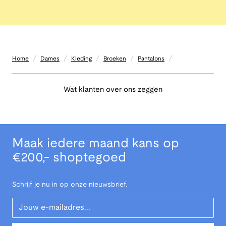
/
/
/
/
/
Home
Dames
Kleding
Broeken
Pantalons
Wat klanten over ons zeggen
Maak iedere maand kans op
€200,- shoptegoed
Schrijf je nu in op onze nieuwsbrief.
Your Email