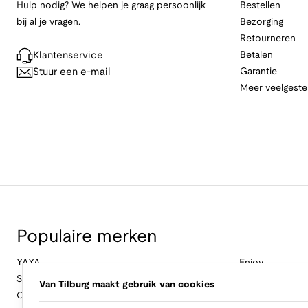
Hulp nodig? We helpen je graag persoonlijk
Bestellen
bij al je vragen.
Bezorging
Retourneren
Klantenservice
Betalen
Stuur een e-mail
Garantie
Meer veelgeste
Populaire merken
YAYA
Enjoy
Studio Anneloes
&Co Woman
Van Tilburg maakt gebruik van cookies
Cambio
Nukus