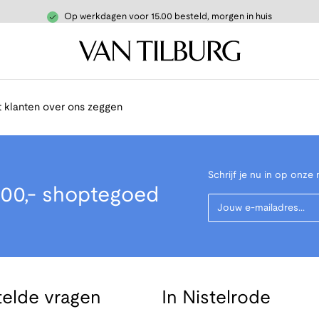
Op werkdagen voor 15.00 besteld, morgen in huis
 klanten over ons zeggen
Schrijf je nu in op onze 
00,- shoptegoed
Your Email
telde vragen
In Nistelrode