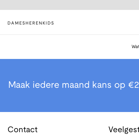
DAMES
HEREN
KIDS
Wat
Maak iedere maand kans op €2
Contact
Veelges