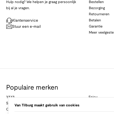
Hulp nodig? We helpen je graag persoonlijk
Bestellen
bij al je vragen.
Bezorging
Retourneren
Klantenservice
Betalen
Stuur een e-mail
Garantie
Meer veelgeste
Populaire merken
YAYA
Enjoy
Studio Anneloes
&Co Woman
Van Tilburg maakt gebruik van cookies
Cambio
Nukus