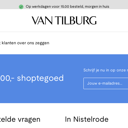
Op werkdagen voor 15.00 besteld, morgen in huis
 klanten over ons zeggen
Schrijf je nu in op onze 
00,- shoptegoed
Your Email
telde vragen
In Nistelrode