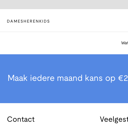
DAMES
HEREN
KIDS
Wat
Maak iedere maand kans op €2
Contact
Veelges