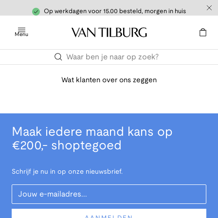
Op werkdagen voor 15.00 besteld, morgen in huis
Menu
Wat klanten over ons zeggen
Maak iedere maand kans op
€200,- shoptegoed
Schrijf je nu in op onze nieuwsbrief.
Your Email