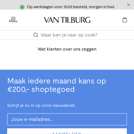
Op werkdagen voor 15.00 besteld, morgen in huis
Menu
Wat klanten over ons zeggen
Maak iedere maand kans op
€200,- shoptegoed
Schrijf je nu in op onze nieuwsbrief.
Your Email