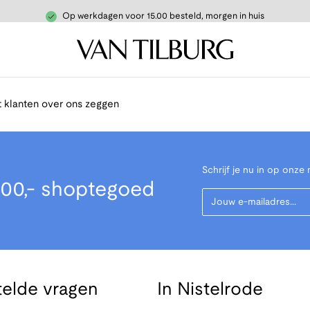
Op werkdagen voor 15.00 besteld, morgen in huis
 klanten over ons zeggen
Schrijf je nu in op onze 
00,- shoptegoed
Your Email
telde vragen
In Nistelrode