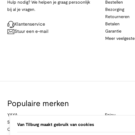
Hulp nodig? We helpen je graag persoonlijk
Bestellen
bij al je vragen.
Bezorging
Retourneren
Klantenservice
Betalen
Stuur een e-mail
Garantie
Meer veelgeste
Populaire merken
YAYA
Enjoy
Studio Anneloes
&Co Woman
Van Tilburg maakt gebruik van cookies
Cambio
Nukus