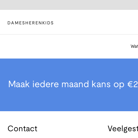
DAMES
HEREN
KIDS
Wat
Maak iedere maand kans op €2
Contact
Veelges