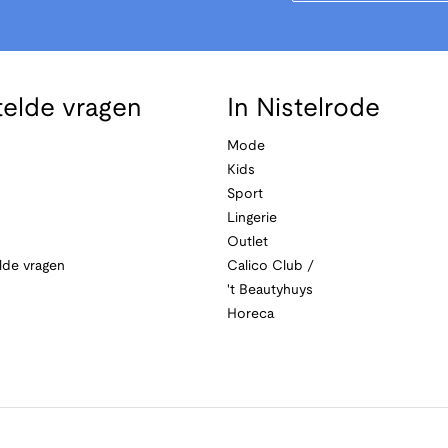
telde vragen
In Nistelrode
Mode
Kids
Sport
Lingerie
Outlet
lde vragen
Calico Club /
't Beautyhuys
Horeca