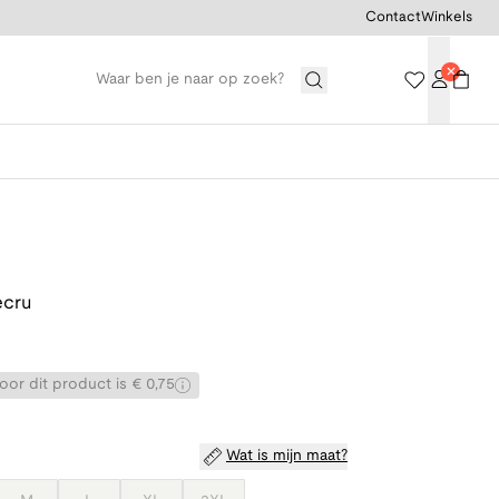
Contact
Winkels
ecru
or dit product is € 0,75
Wat is mijn maat?