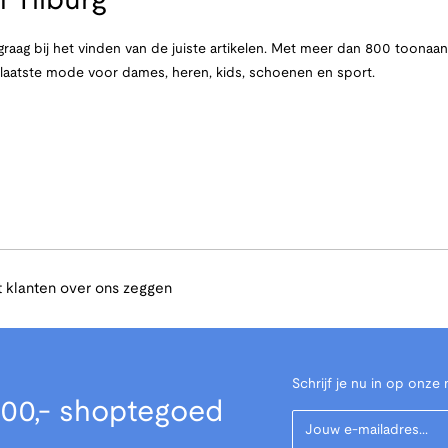
 Tilburg
raag bij het vinden van de juiste artikelen. Met meer dan 800 toona
e laatste mode voor dames, heren, kids, schoenen en sport.
 klanten over ons zeggen
Schrijf je nu in op onze 
00,- shoptegoed
Your Email