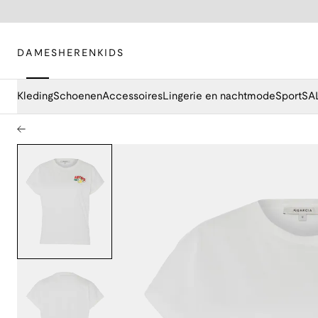
DAMES
HEREN
KIDS
Kleding
Schoenen
Accessoires
Lingerie en nachtmode
Sport
SA