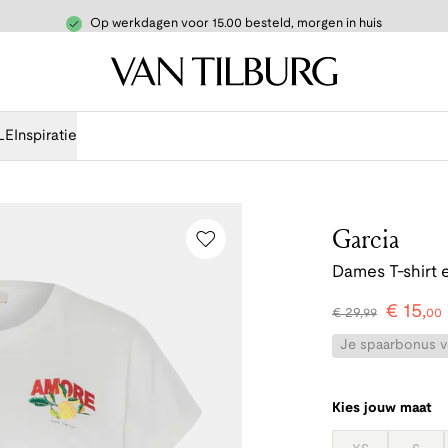
Op werkdagen voor 15.00 besteld, morgen in huis
LE
Inspiratie
Garcia
Dames T-shirt 
€
15
,
€
29
,
99
00
Je spaarbonus vo
Kies jouw maat