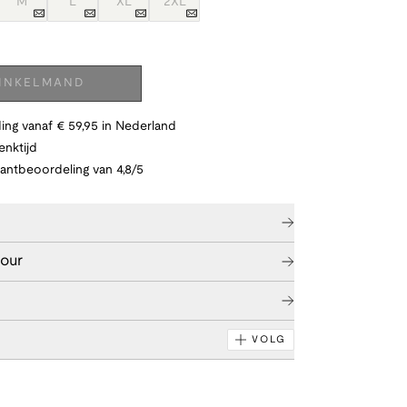
M
L
XL
2XL
WINKELMAND
ing vanaf € 59,95 in Nederland
nktijd
lantbeoordeling van 4,8/5
tour
VOLG