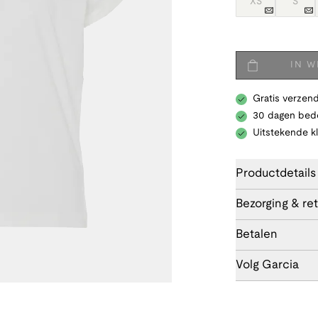
XS
S
IN 
Gratis verzend
30 dagen bede
Uitstekende k
Productdetails
Bezorging & re
Betalen
Volg Garcia