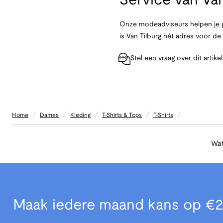
Service van
Van
Onze modeadviseurs helpen je g
is Van Tilburg hét adres voor d
Stel een vraag over dit artikel
/
/
/
/
/
Home
Dames
Kleding
T-Shirts & Tops
T-Shirts
Wat
Maak iedere maand kans op €2