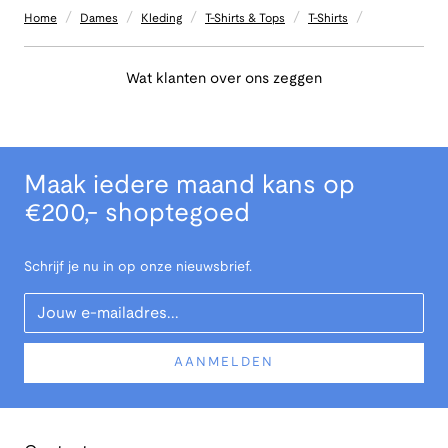
/
/
/
/
/
Home
Dames
Kleding
T-Shirts & Tops
T-Shirts
Wat klanten over ons zeggen
Maak iedere maand kans op
€200,- shoptegoed
Schrijf je nu in op onze nieuwsbrief.
Your Email
AANMELDEN