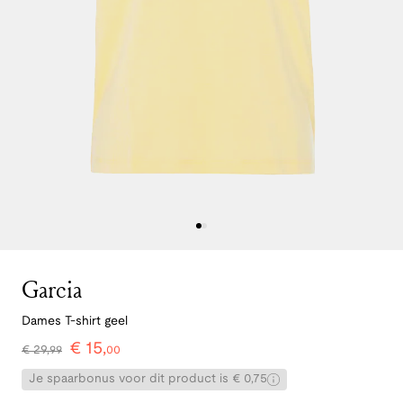
Garcia
Dames T-shirt geel
€
15
,
€
29
,
99
00
Je spaarbonus voor dit product is € 0,75