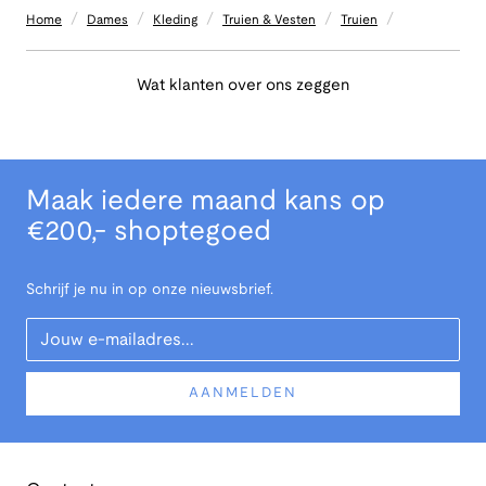
/
/
/
/
/
Home
Dames
Kleding
Truien & Vesten
Truien
Wat klanten over ons zeggen
Maak iedere maand kans op
€200,- shoptegoed
Schrijf je nu in op onze nieuwsbrief.
Your Email
AANMELDEN