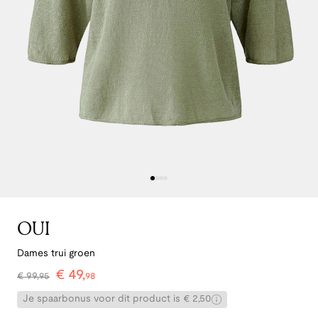
OUI
Dames trui groen
€
49
,
€
99
,
95
98
Je spaarbonus voor dit product is € 2,50