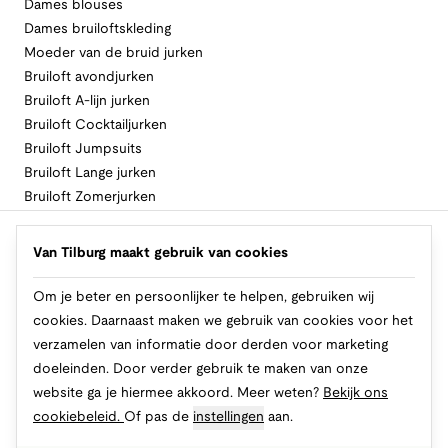
Dames blouses
Dames bruiloftskleding
Moeder van de bruid jurken
Bruiloft avondjurken
Bruiloft A-lijn jurken
Bruiloft Cocktailjurken
Bruiloft Jumpsuits
Bruiloft Lange jurken
Bruiloft Zomerjurken
Volg Van Tilburg
Van Tilburg maakt gebruik van cookies
Om je beter en persoonlijker te helpen, gebruiken wij
cookies. Daarnaast maken we gebruik van cookies voor het
Makkelijk en veilig betalen
verzamelen van informatie door derden voor marketing
doeleinden. Door verder gebruik te maken van onze
website ga je hiermee akkoord. Meer weten?
Bekijk ons
cookiebeleid.
Of pas de
instellingen
aan.
© 2026 Van Tilburg Online