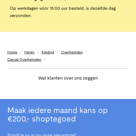
Op werkdagen vóór 15:00 uur besteld, is dezelfde dag
verzonden.
/
/
/
/
Home
Heren
Kleding
Overhemden
/
Casual Overhemden
Wat klanten over ons zeggen
Maak iedere maand kans op
€200,- shoptegoed
Schrijf je nu in op onze nieuwsbrief.