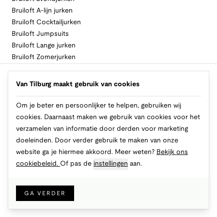
Bruiloft A-lijn jurken
Bruiloft Cocktailjurken
Bruiloft Jumpsuits
Bruiloft Lange jurken
Bruiloft Zomerjurken
Volg Van Tilburg
Van Tilburg maakt gebruik van cookies
Om je beter en persoonlijker te helpen, gebruiken wij
cookies. Daarnaast maken we gebruik van cookies voor het
Makkelijk en veilig betalen
verzamelen van informatie door derden voor marketing
doeleinden. Door verder gebruik te maken van onze
website ga je hiermee akkoord. Meer weten?
Bekijk ons
cookiebeleid.
Of pas de
instellingen
aan.
© 2026 Van Tilburg Online
Cookies
Privacy
Algemene voorwaarden
GA VERDER
IN WINKELMAND