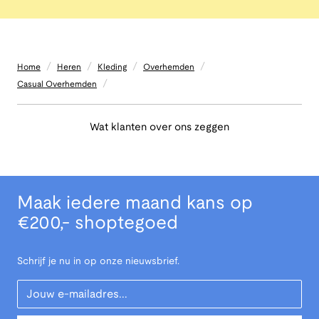
/
/
/
/
Home
Heren
Kleding
Overhemden
/
Casual Overhemden
Wat klanten over ons zeggen
Maak iedere maand kans op
€200,- shoptegoed
Schrijf je nu in op onze nieuwsbrief.
Your Email