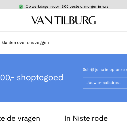
Op werkdagen voor 15.00 besteld, morgen in huis
 klanten over ons zeggen
Schrijf je nu in op onze 
00,- shoptegoed
Your Email
telde vragen
In Nistelrode