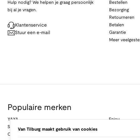
Hulp nodig? We helpen je graag persoonlijk
Bestellen
bij al je vragen.
Bezorging
Retourneren
Klantenservice
Betalen
Stuur een e-mail
Garantie
Meer veelgeste
Populaire merken
YAYA
Enjoy
Studio Anneloes
&Co Woman
Van Tilburg maakt gebruik van cookies
Cambio
Nukus