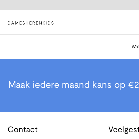
DAMES
HEREN
KIDS
Wat
Maak iedere maand kans op €2
Contact
Veelges