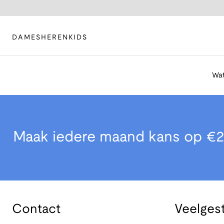
DAMES
HEREN
KIDS
Wat
Maak iedere maand kans op €2
Contact
Veelges