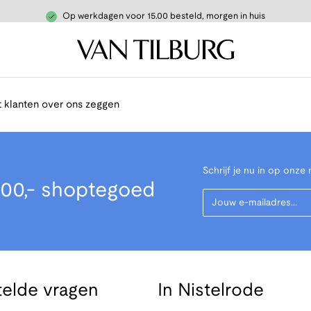
Op werkdagen voor 15.00 besteld, morgen in huis
 klanten over ons zeggen
Schrijf je nu in op onze 
00,- shoptegoed
Your Email
telde vragen
In Nistelrode