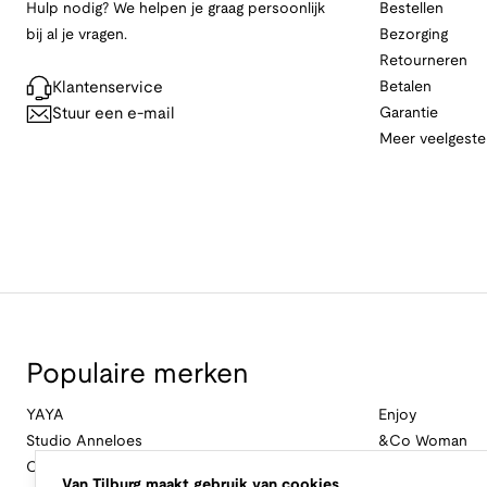
Hulp nodig? We helpen je graag persoonlijk
Bestellen
bij al je vragen.
Bezorging
Retourneren
Klantenservice
Betalen
Stuur een e-mail
Garantie
Meer veelgeste
Populaire merken
YAYA
Enjoy
Studio Anneloes
&Co Woman
Cambio
Nukus
Van Tilburg maakt gebruik van cookies