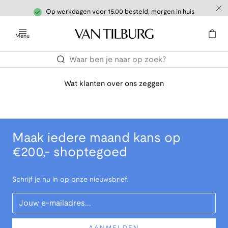
Op werkdagen voor 15.00 besteld, morgen in huis
Menu
Wat klanten over ons zeggen
Maak iedere maand kans op
€200,- shoptegoed
Schrijf je nu in op onze nieuwsbrief.
Your Email