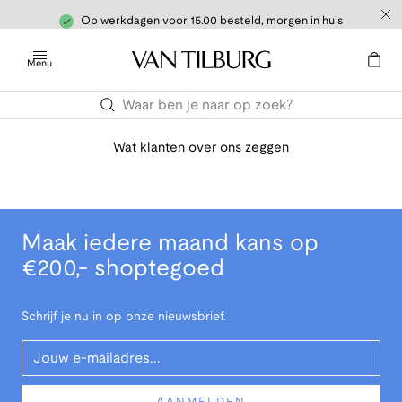
Op werkdagen voor 15.00 besteld, morgen in huis
Menu
Wat klanten over ons zeggen
Maak iedere maand kans op
€200,- shoptegoed
Schrijf je nu in op onze nieuwsbrief.
Your Email