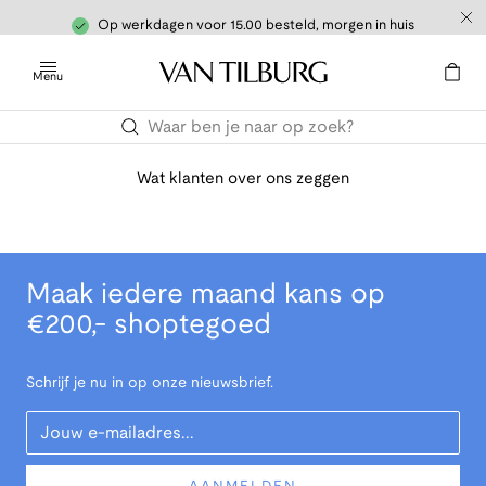
Op werkdagen voor 15.00 besteld, morgen in huis
Menu
Wat klanten over ons zeggen
Maak iedere maand kans op
€200,- shoptegoed
Schrijf je nu in op onze nieuwsbrief.
Your Email