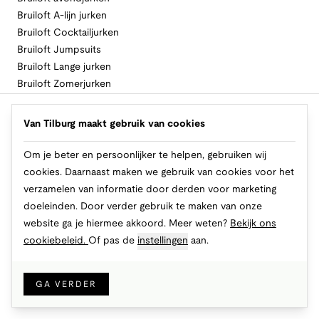
Bruiloft A-lijn jurken
Bruiloft Cocktailjurken
Bruiloft Jumpsuits
Bruiloft Lange jurken
Bruiloft Zomerjurken
Volg Van Tilburg
Van Tilburg maakt gebruik van cookies
Om je beter en persoonlijker te helpen, gebruiken wij
cookies. Daarnaast maken we gebruik van cookies voor het
Makkelijk en veilig betalen
verzamelen van informatie door derden voor marketing
doeleinden. Door verder gebruik te maken van onze
website ga je hiermee akkoord. Meer weten?
Bekijk ons
cookiebeleid.
Of pas de
instellingen
aan.
© 2026 Van Tilburg Online
Cookies
Privacy
Algemene voorwaarden
GA VERDER
IN WINKELMAND