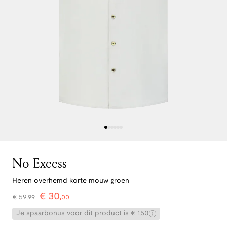
No Excess
Heren overhemd korte mouw groen
€
30
,
€
59
,
99
00
Je spaarbonus voor dit product is € 1,50