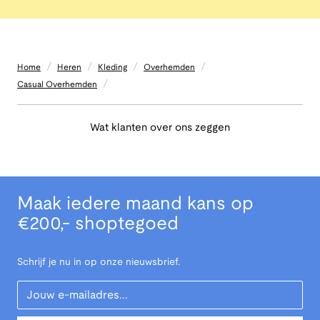
/
/
/
/
Home
Heren
Kleding
Overhemden
/
Casual Overhemden
Wat klanten over ons zeggen
Maak iedere maand kans op
€200,- shoptegoed
Schrijf je nu in op onze nieuwsbrief.
Your Email