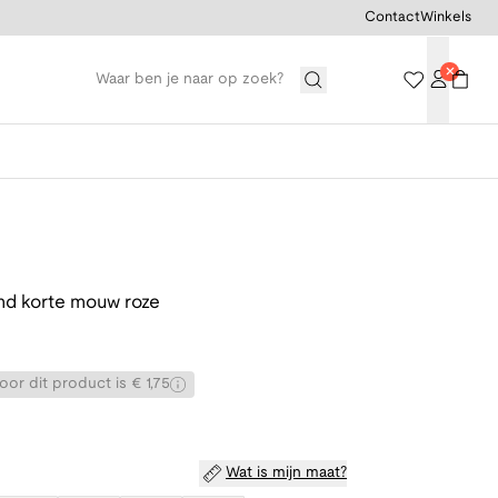
Contact
Winkels
d korte mouw roze
or dit product is € 1,75
Wat is mijn maat?