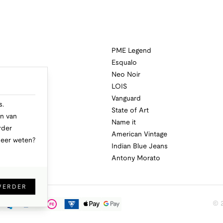
PME Legend
Esqualo
Neo Noir
a
LOIS
i
Vanguard
s.
State of Art
n van
Name it
rder
American Vintage
Meer weten?
Indian Blue Jeans
Antony Morato
VERDER
© 2