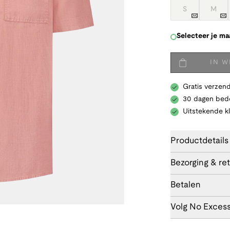
S
M
Selecteer je ma
IN 
Gratis verzend
30 dagen bede
Uitstekende k
Productdetails
Bezorging & re
Betalen
Volg No Exces