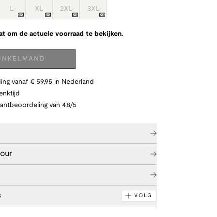
L
XL
2XL
3XL
at om de actuele voorraad te bekijken.
WINKELMAND
ing vanaf € 59,95 in Nederland
nktijd
lantbeoordeling van 4,8/5
tour
s
VOLG