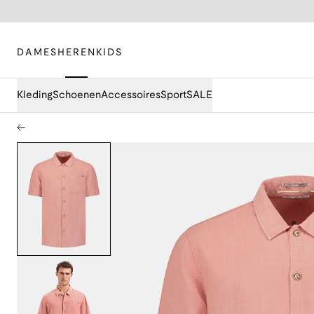
DAMES
HEREN
KIDS
Kleding
Schoenen
Accessoires
Sport
SALE