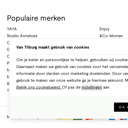
Populaire merken
YAYA
Enjoy
Studio Anneloes
&Co Woman
Cambio
Nukus
Van Tilburg maakt gebruik van cookies
Geisha
Law Of The Se
Cast Iron
Cavallaro Napol
Om je beter en persoonlijker te helpen, gebruiken wij cookie
Profuomo
Ballin
Daarnaast maken we gebruik van cookies voor het verzamele
No Excess
Only
informatie door derden voor marketing doeleinden. Door ve
New Balance
Freebird
gebruik te maken van onze website ga je hiermee akkoord. 
Rinascimento
Alix The Label
Bekijk ons cookiebeleid.
Of pas de
instellingen
aan.
Tramontana
CASAMODA
GA 
Makkelijk en veilig betalen