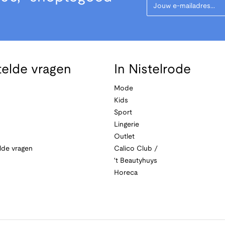
telde vragen
In Nistelrode
Mode
Kids
Sport
Lingerie
Outlet
lde vragen
Calico Club /
't Beautyhuys
Horeca