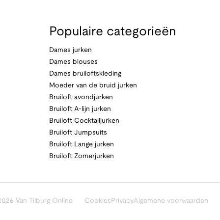
Populaire categorieën
Dames jurken
Dames blouses
Dames bruiloftskleding
Moeder van de bruid jurken
Bruiloft avondjurken
Bruiloft A-lijn jurken
Bruiloft Cocktailjurken
Bruiloft Jumpsuits
Bruiloft Lange jurken
Bruiloft Zomerjurken
026 Van Tilburg Online
Cookies
Privacy
Algemene voorwaarden