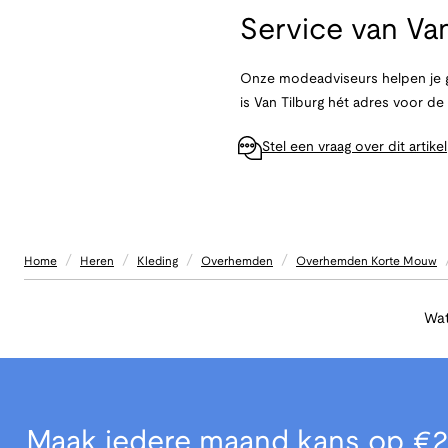
Service van
Van
Onze modeadviseurs helpen je g
is Van Tilburg hét adres voor d
Stel een vraag over dit artikel
/
/
/
/
Home
Heren
Kleding
Overhemden
Overhemden Korte Mouw
Wat
Maak iedere maand kans op €2