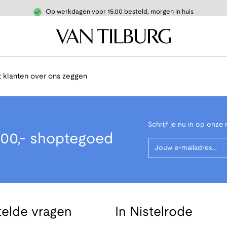
Op werkdagen voor 15.00 besteld, morgen in huis
 klanten over ons zeggen
Schrijf je nu in op onze 
00,- shoptegoed
Your Email
telde vragen
In Nistelrode