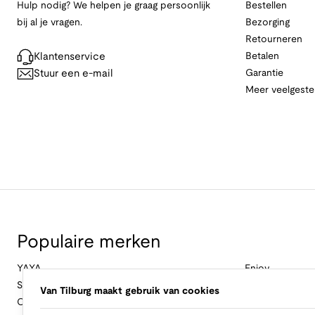
Hulp nodig? We helpen je graag persoonlijk
Bestellen
bij al je vragen.
Bezorging
Retourneren
Klantenservice
Betalen
Stuur een e-mail
Garantie
Meer veelgeste
Populaire merken
YAYA
Enjoy
Studio Anneloes
&Co Woman
Van Tilburg maakt gebruik van cookies
Cambio
Nukus