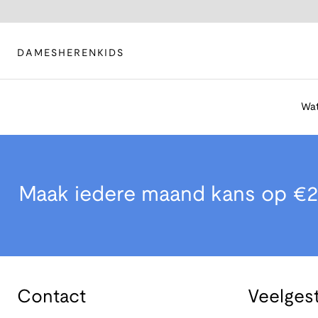
DAMES
HEREN
KIDS
Wat
Maak iedere maand kans op €2
Contact
Veelges