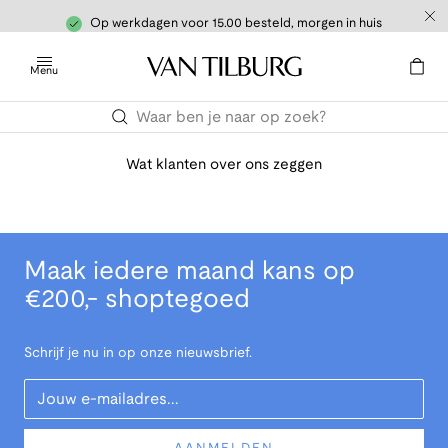
Op werkdagen voor 15.00 besteld, morgen in huis
Menu
Wat klanten over ons zeggen
Maak iedere maand kans op
€200,- shoptegoed
Schrijf je nu in op onze nieuwsbrief.
Your Email