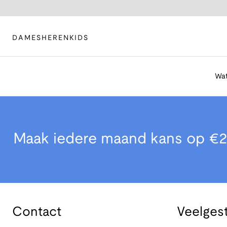
DAMES
HEREN
KIDS
Wat
Maak iedere maand kans op €2
Contact
Veelges