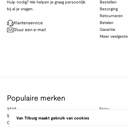
Hulp nodig? We helpen je graag persoonlijk
Bestellen
bij al je vragen.
Bezorging
Retourneren
Klantenservice
Betalen
Stuur een e-mail
Garantie
Meer veelgeste
Populaire merken
YAYA
Enjoy
Studio Anneloes
&Co Woman
Van Tilburg maakt gebruik van cookies
Cambio
Nukus