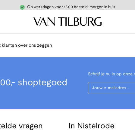
Op werkdagen voor 15.00 besteld, morgen in huis
 klanten over ons zeggen
Schrijf je nu in op onze 
00,- shoptegoed
Your Email
telde vragen
In Nistelrode