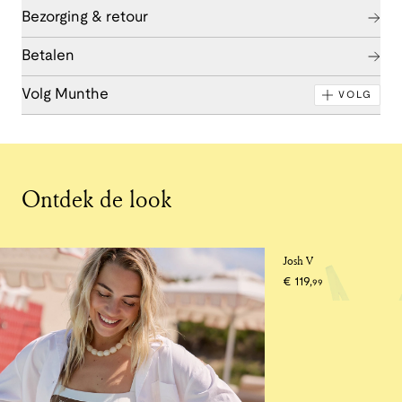
Bezorging & retour
Betalen
Volg Munthe
VOLG
Ontdek de look
Josh V
€
119
,
99