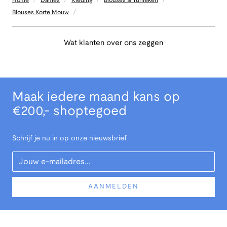
Home
Dames
Kleding
Blouses & Tunieken
/
Blouses Korte Mouw
Wat klanten over ons zeggen
Maak iedere maand kans op
€200,- shoptegoed
Schrijf je nu in op onze nieuwsbrief.
Your Email
AANMELDEN