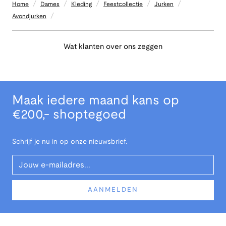
/
/
/
/
/
Home
Dames
Kleding
Feestcollectie
Jurken
/
Avondjurken
Wat klanten over ons zeggen
Maak iedere maand kans op
€200,- shoptegoed
Schrijf je nu in op onze nieuwsbrief.
Your Email
AANMELDEN