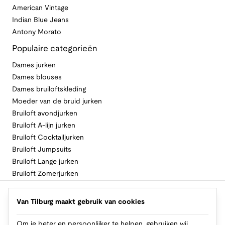
American Vintage
Indian Blue Jeans
Antony Morato
Populaire categorieën
Dames jurken
Dames blouses
Dames bruiloftskleding
Moeder van de bruid jurken
Bruiloft avondjurken
Bruiloft A-lijn jurken
Bruiloft Cocktailjurken
Bruiloft Jumpsuits
Bruiloft Lange jurken
Bruiloft Zomerjurken
Volg Van Tilburg
Van Tilburg maakt gebruik van cookies
Om je beter en persoonlijker te helpen, gebruiken wij