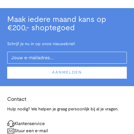
Maak iedere maand kans op
€200,- shoptegoed
Schrijf je nu in op onze nieuwsbrief.
Your Email
AANMELDEN
Contact
Hulp nodig? We helpen je graag persoonlijk bij al je vragen.
Klantenservice
Stuur een e-mail