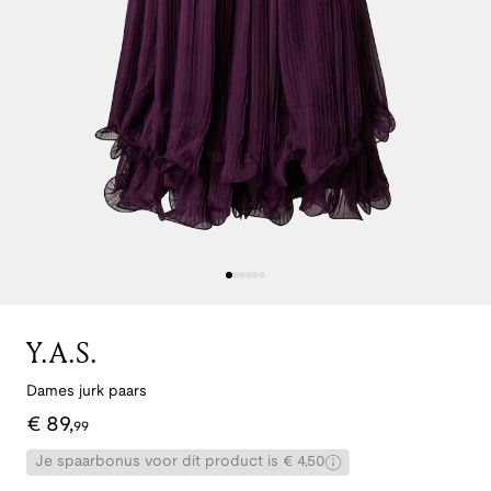
Y.A.S.
Dames jurk paars
€
89
,
99
Je spaarbonus voor dit product is € 4,50